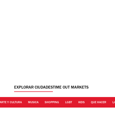
EXPLORAR CIUDADES
TIME OUT MARKETS
ARTE Y CULTURA
MUSICA
SHOPPING
LGBT
KIDS
QUE HACER
L