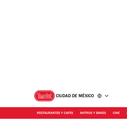
Ir
Ir
al
al
contenido
pie
de
página
CIUDAD DE MÉXICO
RESTAURANTES Y CAFES
ANTROS Y BARES
CINE