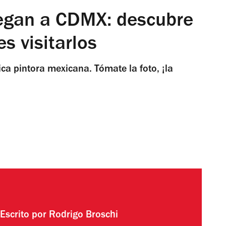
legan a CDMX: descubre
s visitarlos
ica pintora mexicana. Tómate la foto, ¡la
Escrito por
Rodrigo Broschi