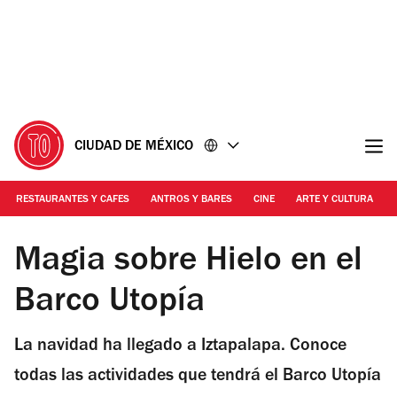
Ir
Ir
al
al
contenido
pie
de
página
CIUDAD DE MÉXICO
RESTAURANTES Y CAFES
ANTROS Y BARES
CINE
ARTE Y CULTURA
Foto: Cortesía
Magia sobre Hielo en el
Barco Utopía
La navidad ha llegado a Iztapalapa. Conoce
todas las actividades que tendrá el Barco Utopía