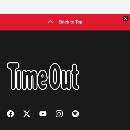
C
Back to Top