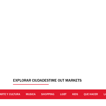
EXPLORAR CIUDADES
TIME OUT MARKETS
ARTE Y CULTURA
MUSICA
SHOPPING
LGBT
KIDS
QUE HACER
L