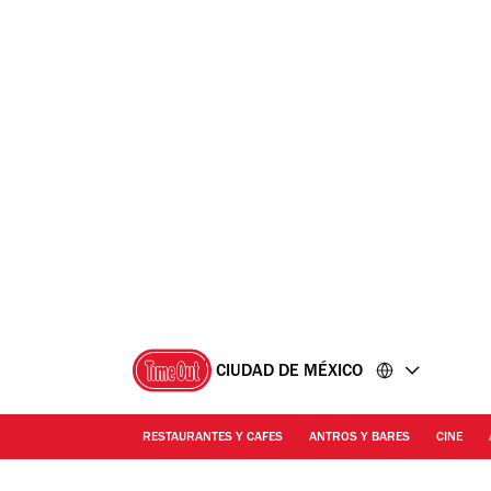
Ir
Ir
al
al
contenido
pie
de
página
CIUDAD DE MÉXICO
RESTAURANTES Y CAFES
ANTROS Y BARES
CINE