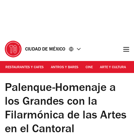
Ir
Ir
al
al
contenido
pie
de
página
CIUDAD DE MÉXICO
RESTAURANTES Y CAFES
ANTROS Y BARES
CINE
ARTE Y CULTURA
Foto: Cortesía
Palenque-Homenaje a
los Grandes con la
Filarmónica de las Artes
en el Cantoral