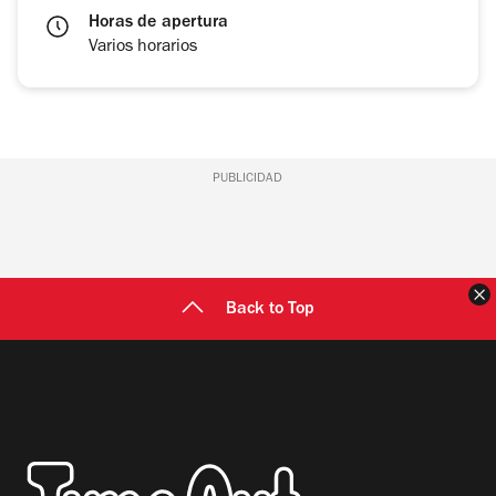
Horas de apertura
Varios horarios
PUBLICIDAD
C
Back to Top