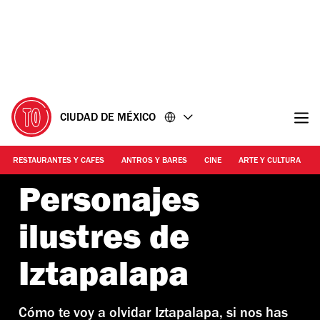
Ir
Ir
al
al
contenido
pie
de
página
CIUDAD DE MÉXICO
RESTAURANTES Y CAFES
ANTROS Y BARES
CINE
ARTE Y CULTURA
Personajes
ilustres de
Iztapalapa
Cómo te voy a olvidar Iztapalapa, si nos has