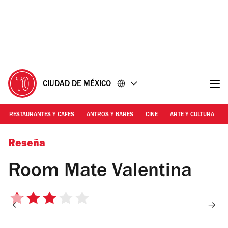
Ir
Ir
al
al
contenido
pie
de
página
CIUDAD DE MÉXICO
RESTAURANTES Y CAFES
ANTROS Y BARES
CINE
ARTE Y CULTURA
Foto: Mattza Tobón
Reseña
Room Mate Valentina
3
de
5