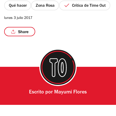
estrellas
Qué hacer
Zona Rosa
Crítica de Time Out
lunes 3 julio 2017
/5
Share
Escrito por
Mayumi Flores