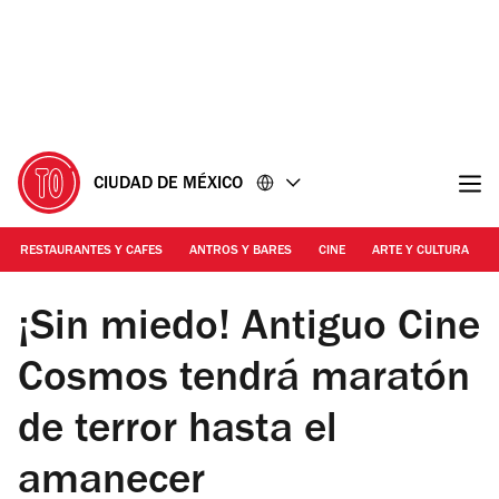
Ir
Ir
al
al
contenido
pie
de
página
CIUDAD DE MÉXICO
RESTAURANTES Y CAFES
ANTROS Y BARES
CINE
ARTE Y CULTURA
Foto: Cortesía Twitter
¡Sin miedo! Antiguo Cine
Cosmos tendrá maratón
de terror hasta el
amanecer