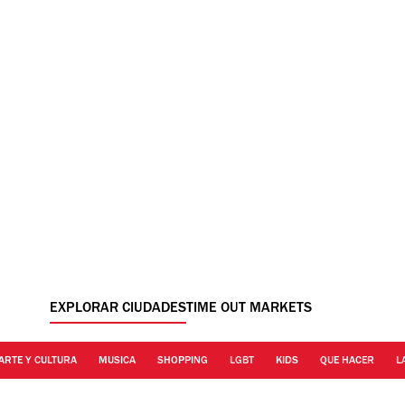
EXPLORAR CIUDADES
TIME OUT MARKETS
ARTE Y CULTURA
MUSICA
SHOPPING
LGBT
KIDS
QUE HACER
L