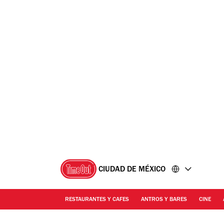
Ir
Ir
al
al
contenido
pie
de
página
CIUDAD DE MÉXICO
RESTAURANTES Y CAFES
ANTROS Y BARES
CINE