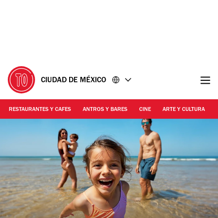
Ir
Ir
al
al
contenido
pie
de
página
CIUDAD DE MÉXICO
RESTAURANTES Y CAFES
ANTROS Y BARES
CINE
ARTE Y CULTURA