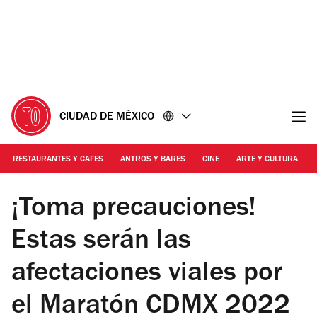
Ir
Ir
al
al
contenido
pie
de
página
CIUDAD DE MÉXICO
RESTAURANTES Y CAFES
ANTROS Y BARES
CINE
ARTE Y CULTURA
Foto: Cortesía Hola Telcel
¡Toma precauciones!
Estas serán las
afectaciones viales por
el Maratón CDMX 2022