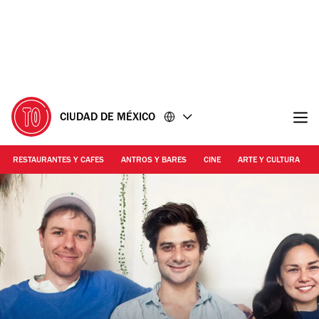
Ir
Ir
al
al
contenido
pie
de
página
CIUDAD DE MÉXICO
RESTAURANTES Y CAFES
ANTROS Y BARES
CINE
ARTE Y CULTURA