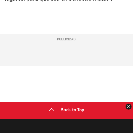
PUBLICIDAD
C
Back to Top