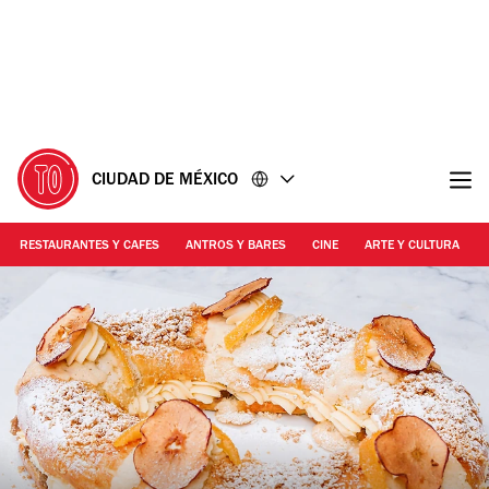
Ir
Ir
al
al
contenido
pie
de
página
CIUDAD DE MÉXICO
RESTAURANTES Y CAFES
ANTROS Y BARES
CINE
ARTE Y CULTURA