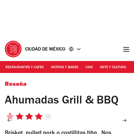
Ir
Ir
al
al
contenido
pie
de
página
CIUDAD DE MÉXICO
RESTAURANTES Y CAFES
ANTROS Y BARES
CINE
ARTE Y CULTURA
Foto: Alejandra Carbajal
Reseña
Ahumadas Grill & BBQ
4
de
Brisket, pulled pork o costillitas bbq...Nos
5