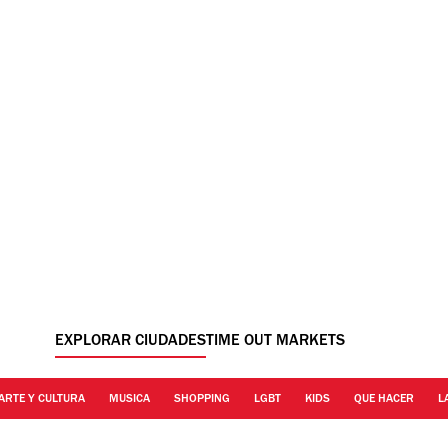
EXPLORAR CIUDADES
TIME OUT MARKETS
ARTE Y CULTURA
MUSICA
SHOPPING
LGBT
KIDS
QUE HACER
L