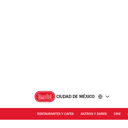
Ir
Ir
al
al
contenido
pie
de
página
CIUDAD DE MÉXICO
RESTAURANTES Y CAFES
ANTROS Y BARES
CINE