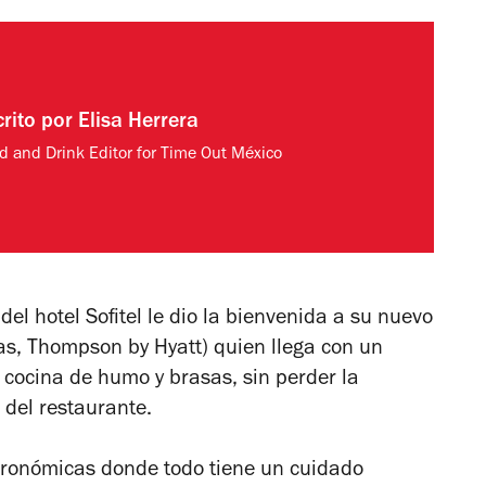
crito por
Elisa Herrera
d and Drink Editor for Time Out México
del hotel Sofitel le dio la bienvenida a su nuevo
isas, Thompson by Hyatt) quien llega con un
cocina de humo y brasas, sin perder la
 del restaurante.
tronómicas donde todo tiene un cuidado