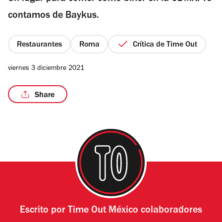
estrellas
contamos de Baykus.
Restaurantes
Roma
Crítica de Time Out
/3
viernes 3 diciembre 2021
Share
Escrito por
Time Out México colaboradores