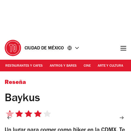
Ir
Ir
al
al
contenido
pie
de
página
CIUDAD DE MÉXICO
RESTAURANTES Y CAFES
ANTROS Y BARES
CINE
ARTE Y CULTURA
Foto: Cortesía Baykus
Reseña
Baykus
4
de
Un lugar para comer como biker en la CDMX. Te
5