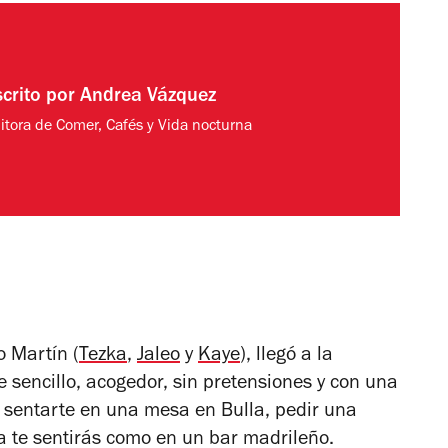
scrito por
Andrea Vázquez
itora de Comer, Cafés y Vida nocturna
o Martín (
Tezka
,
Jaleo
y
Kaye
), llegó a la
 sencillo, acogedor, sin pretensiones y con una
 sentarte en una mesa en Bulla, pedir una
za te sentirás como en un bar madrileño.