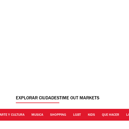
EXPLORAR CIUDADES
TIME OUT MARKETS
ARTE Y CULTURA
MUSICA
SHOPPING
LGBT
KIDS
QUE HACER
L