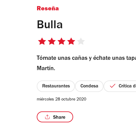
Reseña
Bulla
4
de
Tómate unas cañas y échate unas tapa
5
estrellas
Martín.
Restaurantes
Condesa
Crítica 
miércoles 28 octubre 2020
Share