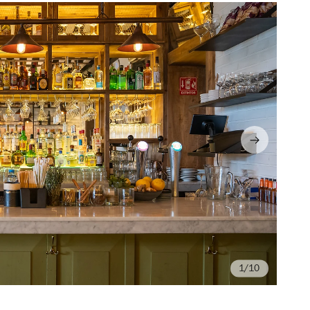
/10
Al