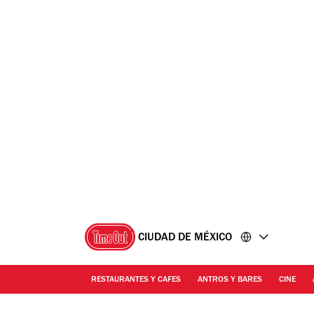
Ir
Ir
al
al
contenido
pie
de
página
CIUDAD DE MÉXICO
RESTAURANTES Y CAFES
ANTROS Y BARES
CINE