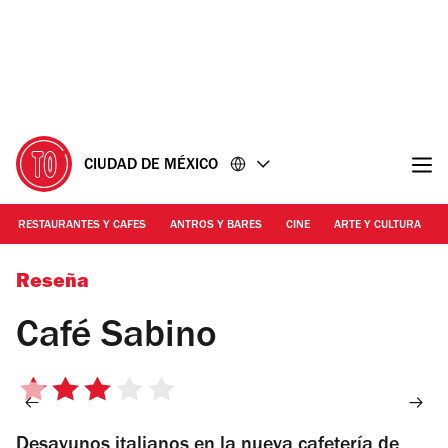
Ir
Ir
al
al
contenido
pie
de
página
CIUDAD DE MÉXICO
RESTAURANTES Y CAFES
ANTROS Y BARES
CINE
ARTE Y CULTURA
Foto: Cortesía
Reseña
Café Sabino
3
de
Desayunos italianos en la nueva cafetería de
5