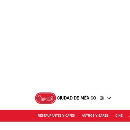
Ir
Ir
al
al
contenido
pie
de
página
CIUDAD DE MÉXICO
RESTAURANTES Y CAFES
ANTROS Y BARES
CINE