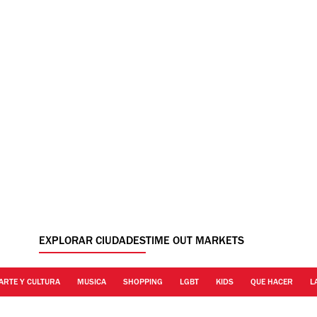
EXPLORAR CIUDADES
TIME OUT MARKETS
ARTE Y CULTURA
MUSICA
SHOPPING
LGBT
KIDS
QUE HACER
L