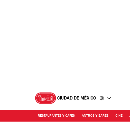
Ir
Ir
al
al
contenido
pie
de
página
CIUDAD DE MÉXICO
RESTAURANTES Y CAFES
ANTROS Y BARES
CINE