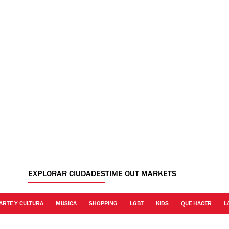
EXPLORAR CIUDADES
TIME OUT MARKETS
ARTE Y CULTURA
MUSICA
SHOPPING
LGBT
KIDS
QUE HACER
L