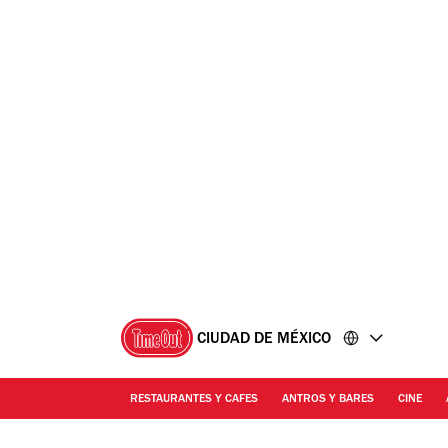
Ir
Ir
al
al
contenido
pie
de
página
CIUDAD DE MÉXICO
RESTAURANTES Y CAFES
ANTROS Y BARES
CINE