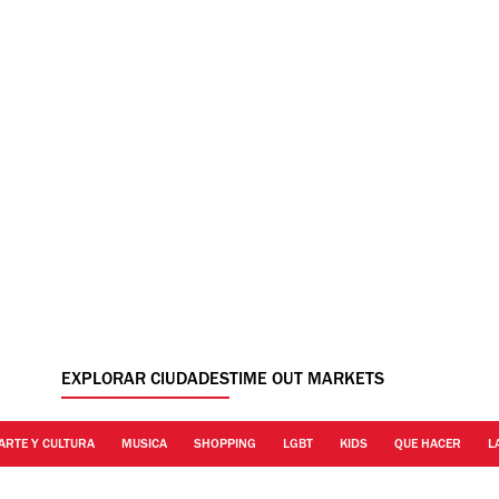
EXPLORAR CIUDADES
TIME OUT MARKETS
ARTE Y CULTURA
MUSICA
SHOPPING
LGBT
KIDS
QUE HACER
L