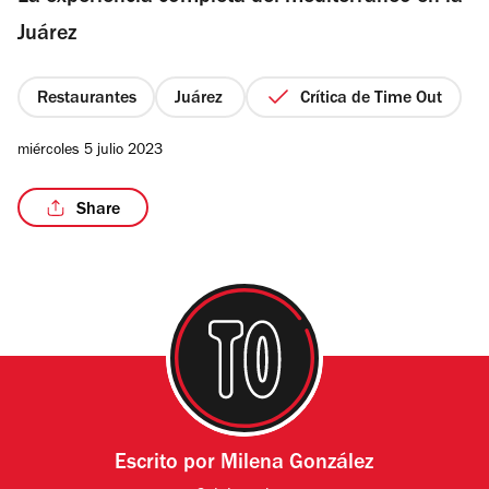
estrellas
Juárez
Restaurantes
Juárez
Crítica de Time Out
/11
miércoles 5 julio 2023
Share
Escrito por
Milena González