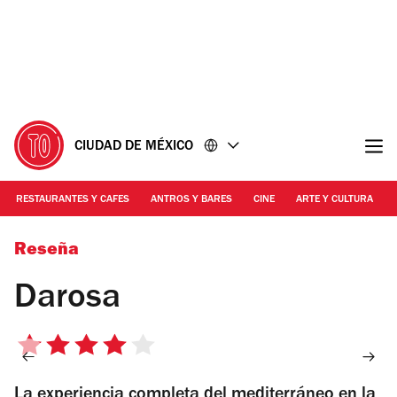
Ir
Ir
al
al
contenido
pie
de
página
CIUDAD DE MÉXICO
RESTAURANTES Y CAFES
ANTROS Y BARES
CINE
ARTE Y CULTURA
Foto: Alejandra Carbajal
Reseña
Darosa
4
de
La experiencia completa del mediterráneo en la
5