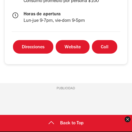
Consumo promedio por persona $100
Horas de apertura
Lun-jue 9-7pm, vie-dom 9-5pm
Direcciones
Website
Call
PUBLICIDAD
C
Back to Top