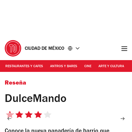
Ir
Ir
al
al
contenido
pie
de
página
CIUDAD DE MÉXICO
RESTAURANTES Y CAFES
ANTROS Y BARES
CINE
ARTE Y CULTURA
Foto: Alejandra Carbajal
Reseña
DulceMando
4
de
Conoce la nueva panadería de barrio que
5