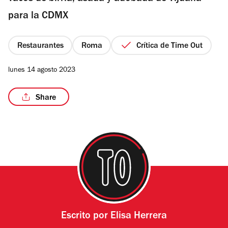
estrellas
para la CDMX
Restaurantes
Roma
Crítica de Time Out
/11
lunes 14 agosto 2023
Share
Escrito por
Elisa Herrera