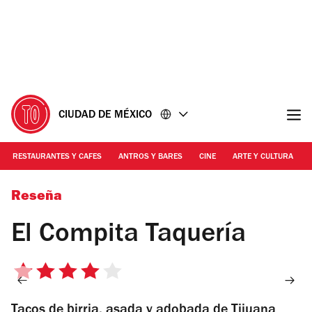
Ir
Ir
al
al
contenido
pie
de
página
CIUDAD DE MÉXICO
RESTAURANTES Y CAFES
ANTROS Y BARES
CINE
ARTE Y CULTURA
Foto: Alejandra Carbajal
Reseña
El Compita Taquería
4
de
Tacos de birria, asada y adobada de Tijuana
5