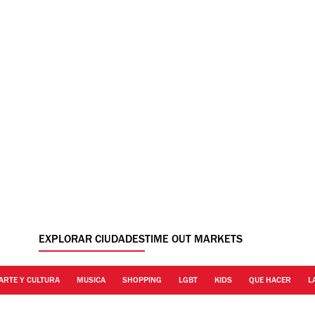
EXPLORAR CIUDADES
TIME OUT MARKETS
ARTE Y CULTURA
MUSICA
SHOPPING
LGBT
KIDS
QUE HACER
L