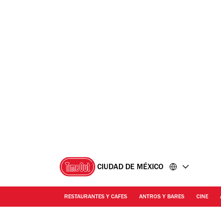
Ir
Ir
al
al
contenido
pie
de
página
CIUDAD DE MÉXICO
RESTAURANTES Y CAFES
ANTROS Y BARES
CINE