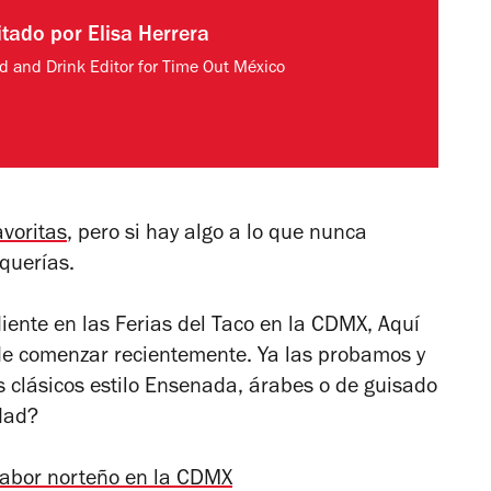
itado por
Elisa Herrera
d and Drink Editor for Time Out México
avoritas
, pero si hay algo a lo que nunca
aquerías.
diente en las Ferias del Taco en la CDMX, Aquí
de comenzar recientemente. Ya las probamos y
 clásicos estilo Ensenada, árabes o de guisado
idad?
sabor norteño en la CDMX