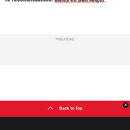
Te recomendamos:
Cafés en San Ángel
PUBLICIDAD
C
Back to Top