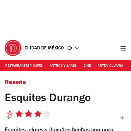
Ir
Ir
al
al
contenido
pie
de
página
CIUDAD DE MÉXICO
RESTAURANTES Y CAFES
ANTROS Y BARES
CINE
ARTE Y CULTURA
Foto: Alejandra Carbajal
Reseña
Esquites Durango
4
de
Esquites, elotes y tlayudas hechas con puro
5