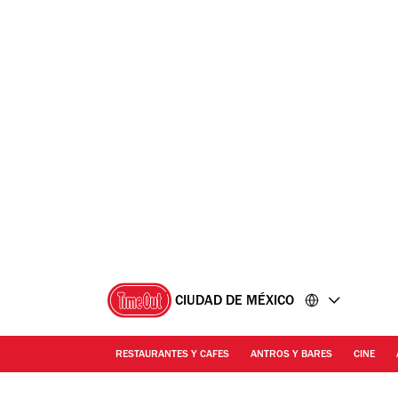
Ir
Ir
al
al
contenido
pie
de
página
CIUDAD DE MÉXICO
RESTAURANTES Y CAFES
ANTROS Y BARES
CINE