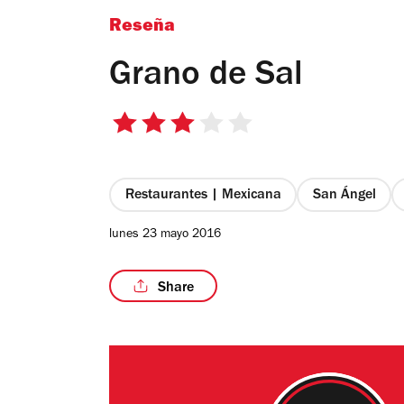
Reseña
Grano de Sal
3
de
5
estrellas
Restaurantes | Mexicana
San Ángel
lunes 23 mayo 2016
Share