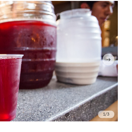
/3
Fo