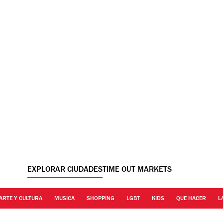
EXPLORAR CIUDADES
TIME OUT MARKETS
ARTE Y CULTURA
MUSICA
SHOPPING
LGBT
KIDS
QUE HACER
L