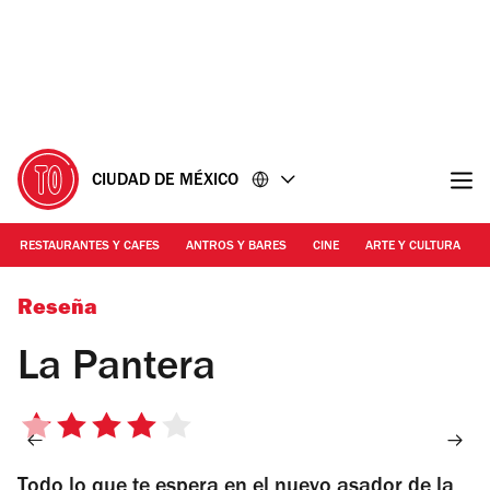
Ir
Ir
al
al
contenido
pie
de
página
CIUDAD DE MÉXICO
RESTAURANTES Y CAFES
ANTROS Y BARES
CINE
ARTE Y CULTURA
Foto: cortesía | La Pantera
Reseña
La Pantera
4
de
Todo lo que te espera en el nuevo asador de la
5