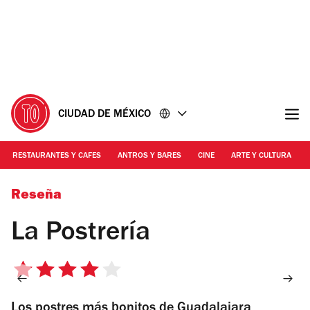
Ir
Ir
al
al
contenido
pie
de
página
CIUDAD DE MÉXICO
RESTAURANTES Y CAFES
ANTROS Y BARES
CINE
ARTE Y CULTURA
Foto: Cortesía Postrería
Reseña
La Postrería
4
de
Los postres más bonitos de Guadalajara
5