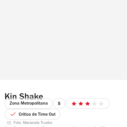
Kin Shake
Zona Metropolitana
precio
3
1
de
Crítica de Time Out
de
5
Foto: Marianela Trueba
4
estrellas