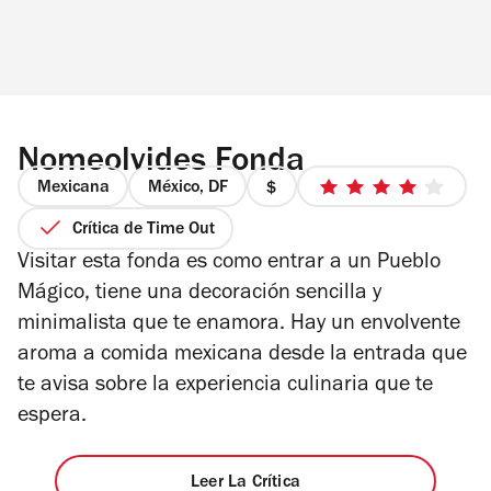
Nomeolvides Fonda
Mexicana
México, DF
precio
4
1
de
Crítica de Time Out
de
5
Visitar esta fonda es como entrar a un Pueblo
4
estrellas
Mágico, tiene una decoración sencilla y
minimalista que te enamora. Hay un envolvente
aroma a comida mexicana desde la entrada que
te avisa sobre la experiencia culinaria que te
espera.
Leer La Crítica