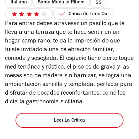
Italiana
Santa María la Ribera
precio
2
Crítica de Time Out
4
de
Para entrar debes atravesar un pasillo que te
de
4
5
lleva a una terraza que te hace sentir en un
estrellas
hogar campirano, te da la impresión de que
fuiste invitado a una celebración familiar,
cómoda y sosegada. El espacio tiene cierto toque
mediterráneo y rústico, el piso es de grava y las
mesas son de madera sin barnizar, se logra una
ambientación sencilla y templada, perfecta para
disfrutar de bocados reconfortantes, como los
dicta la gastronomía siciliana.
Leer La Crítica