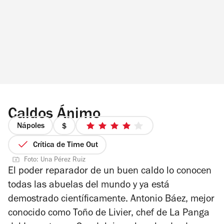
Caldos Ánimo
Nápoles
precio
4
1
de
Crítica de Time Out
de
5
Foto: Una Pérez Ruiz
4
estrellas
El poder reparador de un buen caldo lo conocen
todas las abuelas del mundo y ya está
demostrado científicamente. Antonio Báez, mejor
conocido como Toño de Livier, chef de La Panga