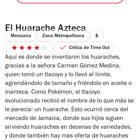
El Huarache Azteca
Mexicana
Zona Metropolitana
precio
1
Crítica de Time Out
4
de
Aquí es donde se inventaron los huaraches,
de
4
5
gracias a la señora Carmen Gómez Medina,
estrellas
quien tomó un tlacoyo y lo llevó al límite,
agrandándolo de tamaño y friéndolo en aceite o
manteca. Como Pokémon, el tlacoyo
evolucionado recibió el nombre de lo que más se
le parecía: un huarache. Esto ocurrió cerca del
mercado de Jamaica, donde sus hijos siguen
sirviendo huaraches en decenas de variedades,
y donde también hay más oferta de huaraches