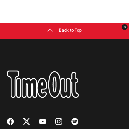
C
Back to Top