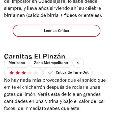
del Impostor en Guadalajara, lo sabe desde
siempre, y lleva años sirviendo ahí su célebre
birriamen (caldo de birria + fideos orientales).
Leer La Crítica
Carnitas El Pinzán
Mexicana
Zona Metropolitana
precio
1
Crítica de Time Out
3
de
No hay nada más provocador que el sonido que
de
4
5
emite el chicharrón después de rociarle unas
estrellas
gotas de limón. Verás esta delicia en grandes
cantidades en una vitrina y bajo el calor de los
focos; de inmediato sabes que este