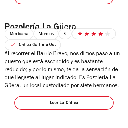
Pozolería La Güera
Mexicana
Morelos
precio
4
1
de
Crítica de Time Out
de
5
Al recorrer el Barrio Bravo, nos dimos paso a un
4
estrellas
puesto que está escondido y es bastante
reducido; y por lo mismo, te da la sensación de
que llegaste al lugar indicado. Es Pozolería La
Güera, un local custodiado por siete hermanos.
Leer La Crítica