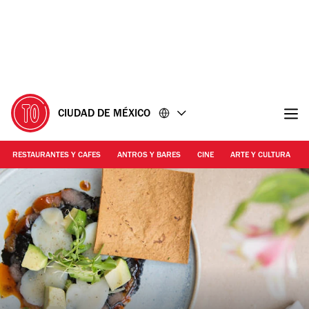
Ir
Ir
al
al
contenido
pie
de
página
CIUDAD DE MÉXICO
RESTAURANTES Y CAFES
ANTROS Y BARES
CINE
ARTE Y CULTURA