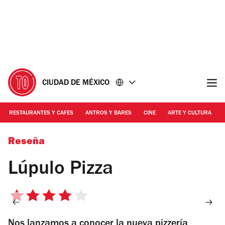
Ir
Ir
al
al
contenido
pie
de
página
CIUDAD DE MÉXICO
RESTAURANTES Y CAFES
ANTROS Y BARES
CINE
ARTE Y CULTURA
Foto: Alejandra Carbajal
Reseña
Lúpulo Pizza
4
de
Nos lanzamos a conocer la nueva pizzería
5