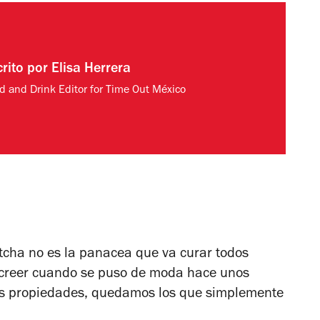
crito por
Elisa Herrera
d and Drink Editor for Time Out México
tcha no es la panacea que va curar todos
 creer cuando se puso de moda hace unos
sus propiedades, quedamos los que simplemente