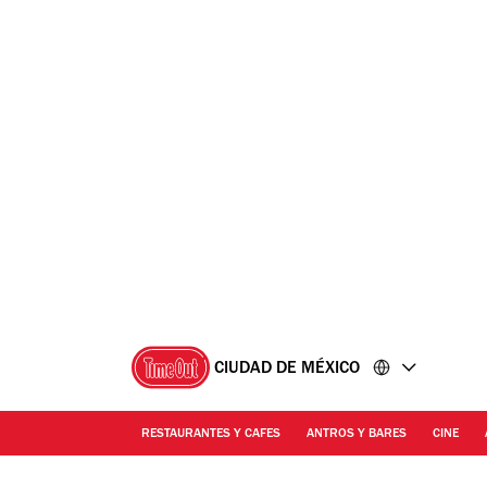
Ir
Ir
al
al
contenido
pie
de
página
CIUDAD DE MÉXICO
RESTAURANTES Y CAFES
ANTROS Y BARES
CINE