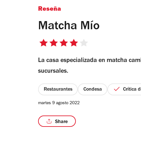
Reseña
Matcha Mío
4
de
La casa especializada en matcha camb
5
estrellas
sucursales.
Restaurantes
Condesa
Crítica 
martes 9 agosto 2022
Share