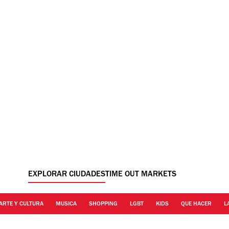
EXPLORAR CIUDADES
TIME OUT MARKETS
ARTE Y CULTURA
MUSICA
SHOPPING
LGBT
KIDS
QUE HACER
L