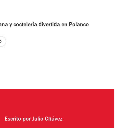
na y coctelería divertida en Polanco
o
Escrito por
Julio Chávez