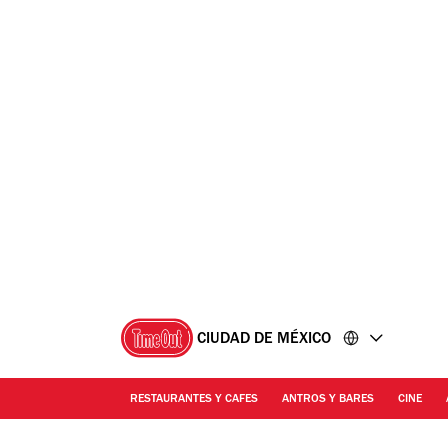
Ir
Ir
al
al
contenido
pie
de
página
CIUDAD DE MÉXICO
RESTAURANTES Y CAFES
ANTROS Y BARES
CINE