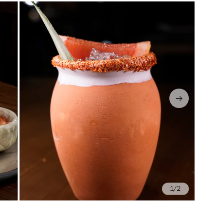
/2
Fo