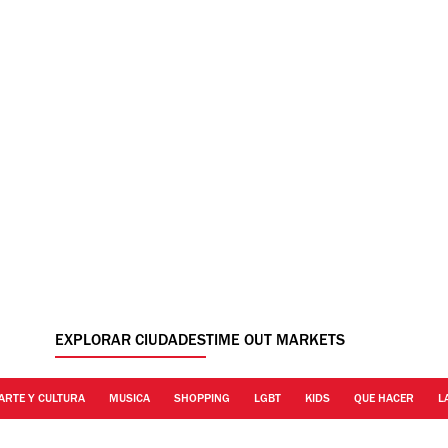
EXPLORAR CIUDADES
TIME OUT MARKETS
ARTE Y CULTURA
MUSICA
SHOPPING
LGBT
KIDS
QUE HACER
L