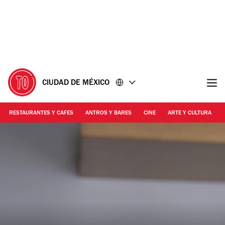
Ir
Ir
al
al
contenido
pie
de
página
CIUDAD DE MÉXICO
RESTAURANTES Y CAFES
ANTROS Y BARES
CINE
ARTE Y CULTURA