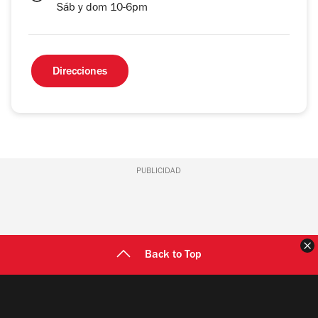
Sáb y dom 10-6pm
Direcciones
PUBLICIDAD
C
Back to Top