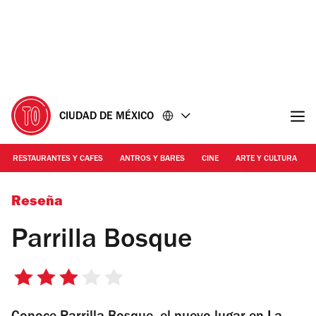
Ir
Ir
al
al
contenido
pie
de
página
CIUDAD DE MÉXICO
RESTAURANTES Y CAFES
ANTROS Y BARES
CINE
ARTE Y CULTURA
Foto: Cortesía Parrilla Bosque
Reseña
Parrilla Bosque
3
de