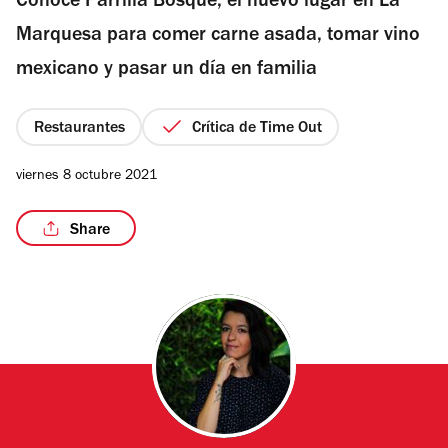
Conoce Parrilla Bosque, el nuevo lugar en La
5
estrellas
Marquesa para comer carne asada, tomar vino
mexicano y pasar un día en familia
Restaurantes
Crítica de Time Out
viernes 8 octubre 2021
Share