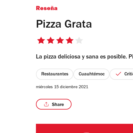
Reseña
Pizza Grata
4
de
La pizza deliciosa y sana es posible. 
5
estrellas
Restaurantes
Cuauhtémoc
Crít
miércoles 15 diciembre 2021
Share