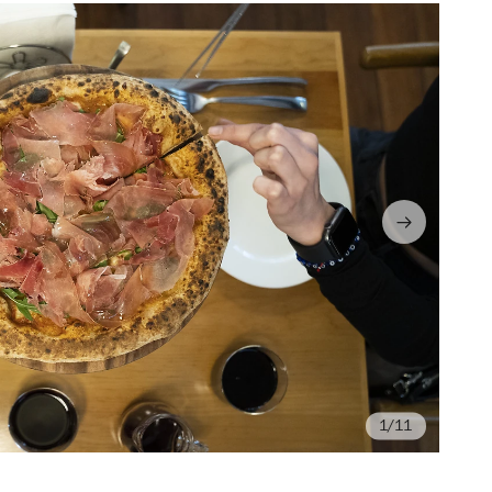
/11
Fo