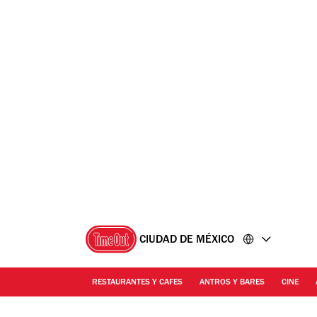
Ir
Ir
al
al
contenido
pie
de
página
CIUDAD DE MÉXICO
RESTAURANTES Y CAFES
ANTROS Y BARES
CINE