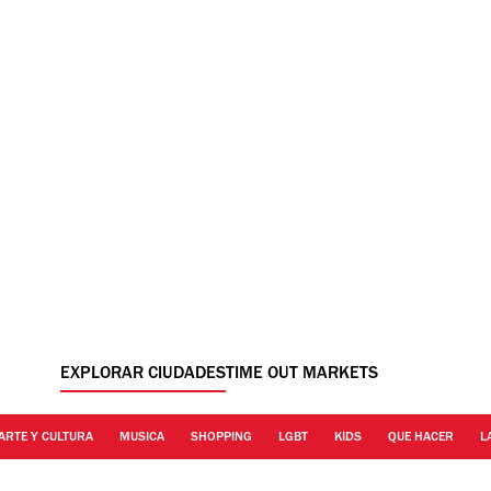
EXPLORAR CIUDADES
TIME OUT MARKETS
ARTE Y CULTURA
MUSICA
SHOPPING
LGBT
KIDS
QUE HACER
L