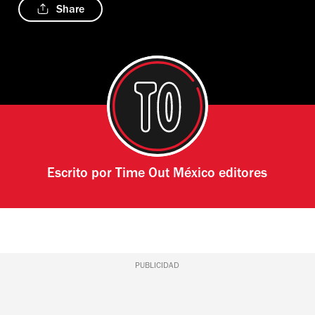
Share
Escrito por
Time Out México editores
PUBLICIDAD