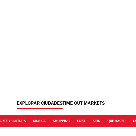
EXPLORAR CIUDADES
TIME OUT MARKETS
ARTE Y CULTURA
MUSICA
SHOPPING
LGBT
KIDS
QUE HACER
L