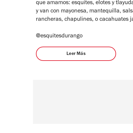
que amamos: esquites, elotes y tlayuda
y van con mayonesa, mantequilla, sal
rancheras, chapulines, o cacahuates 
@esquitesdurango
Leer Más