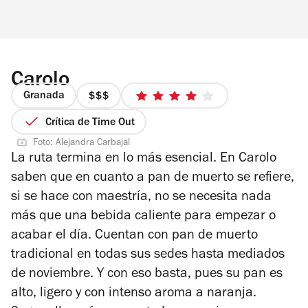
Carolo
Granada
precio
4
3
de
Crítica de Time Out
de
5
Foto: Alejandra Carbajal
4
estrellas
La ruta termina en lo más esencial. En Carolo
saben que en cuanto a pan de muerto se refiere,
si se hace con maestría, no se necesita nada
más que una bebida caliente para empezar o
acabar el día. Cuentan con pan de muerto
tradicional en todas sus sedes hasta mediados
de noviembre. Y con eso basta, pues su pan es
alto, ligero y con intenso aroma a naranja.