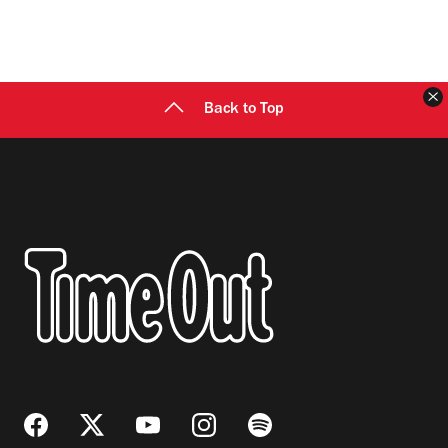
C
Back to Top