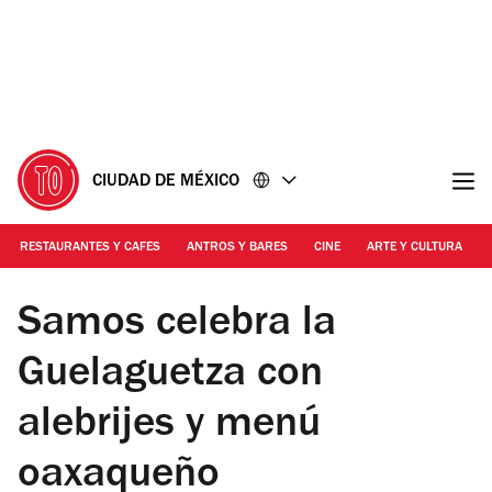
Ir
Ir
al
al
contenido
pie
de
página
CIUDAD DE MÉXICO
RESTAURANTES Y CAFES
ANTROS Y BARES
CINE
ARTE Y CULTURA
Foto: Elisa Herrera
Samos celebra la
Guelaguetza con
alebrijes y menú
oaxaqueño