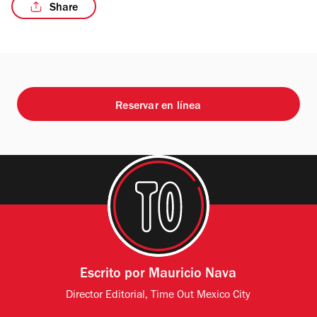
Share
/5
Reservar en línea
Escrito por
Mauricio Nava
Director Editorial, Time Out Mexico City