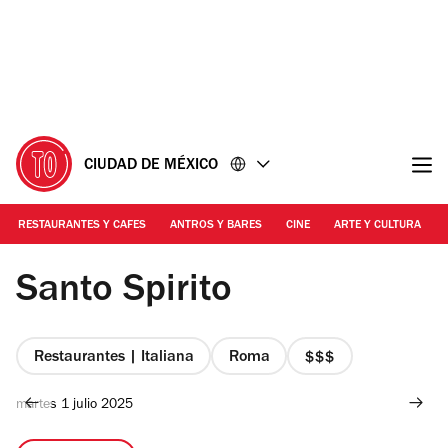
Ir
Ir
al
al
contenido
pie
de
página
CIUDAD DE MÉXICO
RESTAURANTES Y CAFES
ANTROS Y BARES
CINE
ARTE Y CULTURA
Mauricio Nava
Santo Spirito
Restaurantes | Italiana
Roma
precio
3
martes 1 julio 2025
de
4