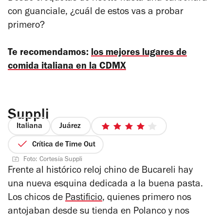
con guanciale, ¿cuál de estos vas a probar
primero?
Te recomendamos:
los mejores lugares de
comida italiana en la CDMX
Suppli
Italiana
Juárez
4
de
Crítica de Time Out
5
Foto: Cortesía Suppli
estrellas
Frente al histórico reloj chino de Bucareli hay
una nueva esquina dedicada a la buena pasta.
Los chicos de
Pastificio
, quienes primero nos
antojaban desde su tienda en Polanco y nos