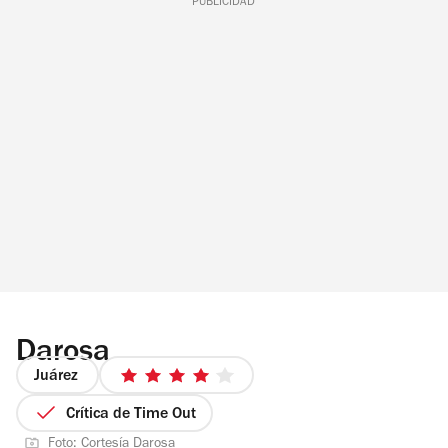
PUBLICIDAD
Darosa
Juárez
4
de
Crítica de Time Out
5
Foto: Cortesía Darosa