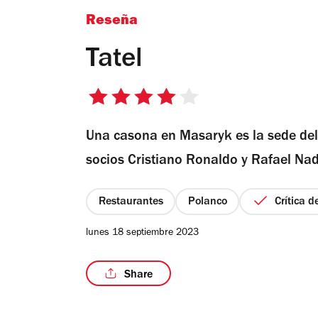
Reseña
Tatel
4
de
Una casona en Masaryk es la sede de
5
estrellas
socios Cristiano Ronaldo y Rafael Nad
Restaurantes
Polanco
Crítica 
lunes 18 septiembre 2023
Share