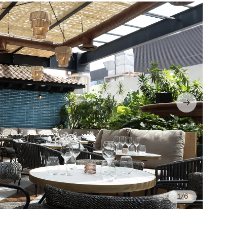
/6
Fo