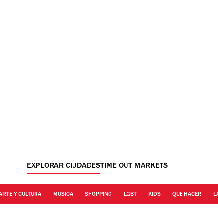
EXPLORAR CIUDADES
TIME OUT MARKETS
ARTE Y CULTURA
MUSICA
SHOPPING
LGBT
KIDS
QUE HACER
L