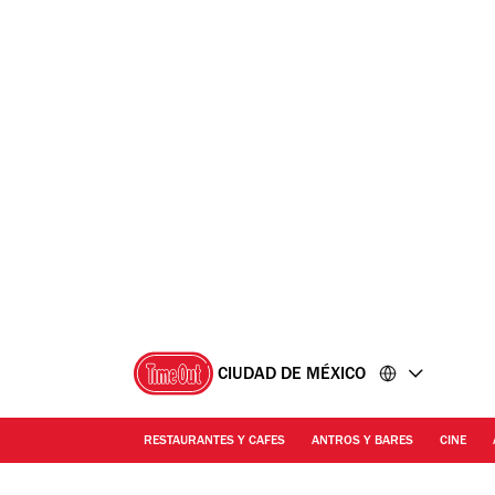
Ir
Ir
al
al
contenido
pie
de
página
CIUDAD DE MÉXICO
RESTAURANTES Y CAFES
ANTROS Y BARES
CINE