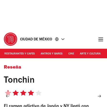
Ir
Ir
al
al
contenido
pie
de
página
CIUDAD DE MÉXICO
RESTAURANTES Y CAFES
ANTROS Y BARES
CINE
ARTE Y CULTURA
Foto: cortesía | Tonchin
Reseña
Tonchin
4
de
El ramen adictivo de Japón y NY llegó con
5