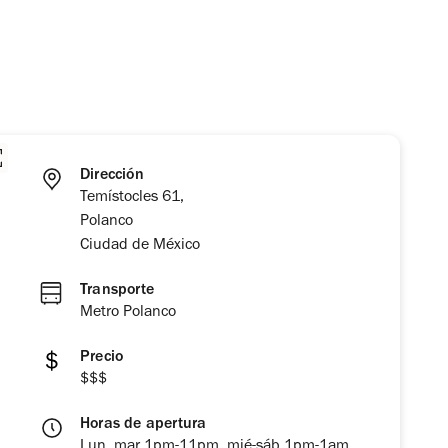
Dirección
Temístocles 61,
Polanco
Ciudad de México
Transporte
Metro Polanco
Precio
$$$
Horas de apertura
Lun, mar 1pm-11pm, mié-sáb 1pm-1am,