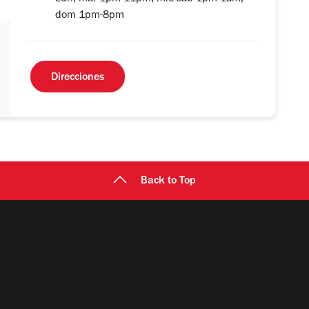
dom 1pm-8pm
Direcciones
Back to Top