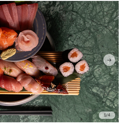
/4
Fo