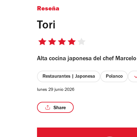
Reseña
Tori
4
de
Alta cocina japonesa del chef Marcelo
5
estrellas
Restaurantes | Japonesa
Polanco
lunes 29 junio 2026
Share