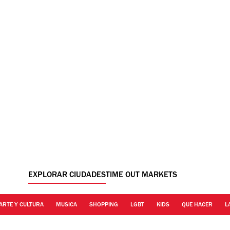
EXPLORAR CIUDADES
TIME OUT MARKETS
ARTE Y CULTURA
MUSICA
SHOPPING
LGBT
KIDS
QUE HACER
L