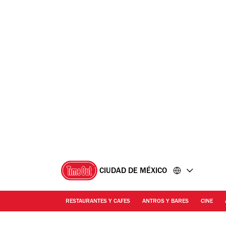
Ir
Ir
al
al
contenido
pie
de
página
CIUDAD DE MÉXICO
RESTAURANTES Y CAFES
ANTROS Y BARES
CINE