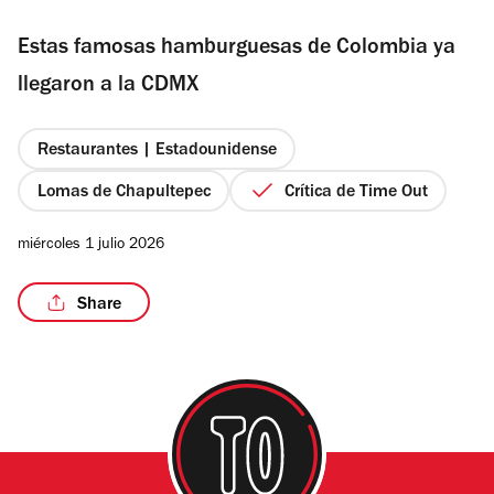
de
Estas famosas hamburguesas de Colombia ya
5
estrellas
llegaron a la CDMX
/4
Restaurantes | Estadounidense
Lomas de Chapultepec
Crítica de Time Out
miércoles 1 julio 2026
Share