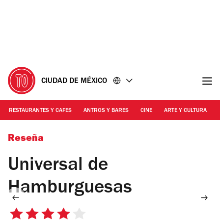
Ir
Ir
al
al
contenido
pie
de
página
CIUDAD DE MÉXICO
RESTAURANTES Y CAFES
ANTROS Y BARES
CINE
ARTE Y CULTURA
Foto: cortesía | Universal de Hamburguesas
Reseña
Universal de
Hamburguesas
4