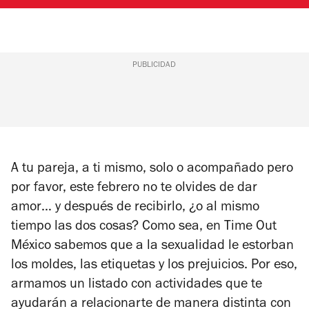
PUBLICIDAD
A tu pareja, a ti mismo, solo o acompañado pero
por favor, este febrero no te olvides de dar
amor… y después de recibirlo, ¿o al mismo
tiempo las dos cosas? Como sea, en Time Out
México sabemos que a la sexualidad le estorban
los moldes, las etiquetas y los prejuicios. Por eso,
armamos un listado con actividades que te
ayudarán a relacionarte de manera distinta con