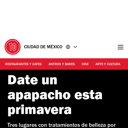
Ir
Ir
al
al
contenido
pie
de
página
CIUDAD DE MÉXICO
RESTAURANTES Y CAFES
ANTROS Y BARES
CINE
ARTE Y CULTURA
Date un
apapacho esta
primavera
Tres lugares con tratamientos de belleza por