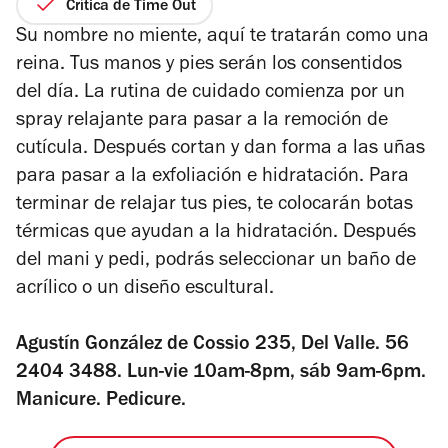
de
Crítica de Time Out
5
Su nombre no miente, aquí te tratarán como una
estrellas
reina. Tus manos y pies serán los consentidos
del día. La rutina de cuidado comienza por un
spray relajante para pasar a la remoción de
cutícula. Después cortan y dan forma a las uñas
para pasar a la exfoliación e hidratación. Para
terminar de relajar tus pies, te colocarán botas
térmicas que ayudan a la hidratación. Después
del mani y pedi, podrás seleccionar un baño de
acrílico o un diseño escultural.
Agustín González de Cossio 235, Del Valle.
56
2404 348
8. Lun-vie 10am-8pm, sáb 9am-6pm.
Manicure. Pedicure.