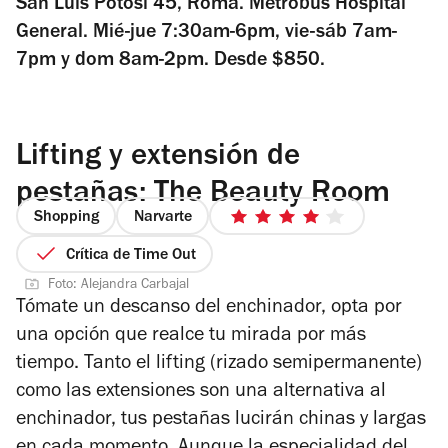
San Luis Potosí 45, Roma. Metrobús Hospital
General. Mié-jue 7:30am-6pm, vie-sáb 7am-
7pm y dom 8am-2pm. Desde $850.
Lifting y extensión de
pestañas: The Beauty Room
Shopping
Narvarte
4
de
Crítica de Time Out
5
Foto: Alejandra Carbajal
estrellas
Tómate un descanso del enchinador, opta por
una opción que realce tu mirada por más
tiempo. Tanto el lifting (rizado semipermanente)
como las extensiones son una alternativa al
enchinador, tus pestañas lucirán chinas y largas