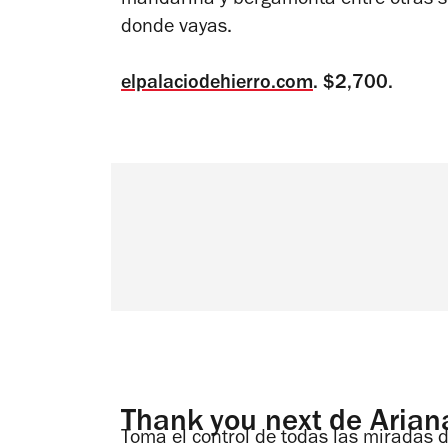
mandarina y bergamonta entre otras se
donde vayas.
elpalaciodehierro.com
. $2,700.
Thank you next de Aria
Toma el control de todas las miradas d