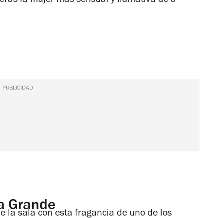
rás la mujer más sensual y llamativa de a
PUBLICIDAD
na Grande
e la sala con esta fragancia de uno de los