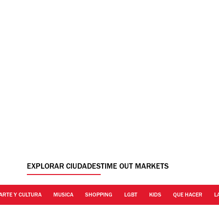
EXPLORAR CIUDADES
TIME OUT MARKETS
ARTE Y CULTURA
MUSICA
SHOPPING
LGBT
KIDS
QUE HACER
L