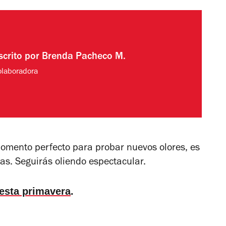
scrito por
Brenda Pacheco M.
olaboradora
 momento perfecto para probar nuevos olores, es
ias. Seguirás oliendo espectacular.
esta primavera
.