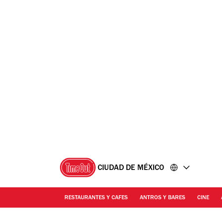
Ir
Ir
al
al
contenido
pie
de
página
CIUDAD DE MÉXICO
RESTAURANTES Y CAFES
ANTROS Y BARES
CINE