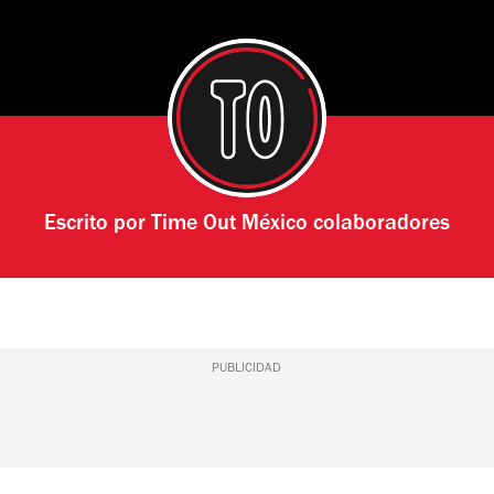
Escrito por
Time Out México colaboradores
PUBLICIDAD